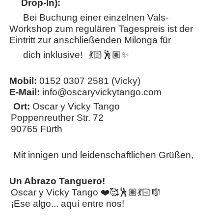
Drop-In):
Bei Buchung einer einzelnen Vals-
Workshop zum regulären Tagespreis ist der
Eintritt zur anschließenden Milonga für
dich inklusive!
💃🏻🕺🏽✨
​Mobil:
0152 0307 2581 (Vicky)
​E-Mail:
info@oscaryvickytango.com
​ Ort:
Oscar y Vicky Tango
Poppenreuther Str. 72
90765 Fürth
​ Mit innigen und leidenschaftlichen Grüßen,
Un Abrazo Tanguero!
​Oscar y Vicky Tango ❤️🥰🕺🏽💃🏻🎼
¡Ese algo... aquí entre nos!