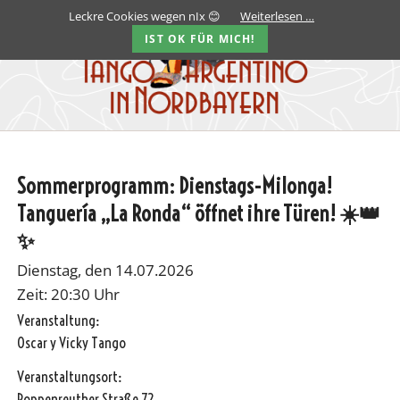
Leckre Cookies wegen nIx 😊
Weiterlesen …
IST OK FÜR MICH!
Sommerprogramm: Dienstags-Milonga!
Tanguería „La Ronda“ öffnet ihre Türen! ☀️👑
✨
Dienstag, den 14.07.2026
Zeit: 20:30 Uhr
Veranstaltung:
Oscar y Vicky Tango
Veranstaltungsort:
Poppenreuther Straße 72