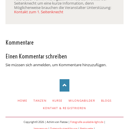
Seitenknecht um eine kurze Information, denn
Möglicherweise brauchen die Veranstalter Unterstüzung:
Kontakt zum 1. Seitenknecht
Kommentare
Einen Kommentar schreiben
Sie müssen sich anmelden, um Kommentare hinzuzufügen.
NAVIGATION
HOME
TANZEN
KURSE
MILONGABILDER
BLOGS
ÜBERSPRINGEN
KONTAKT & REGISTRIEREN
Copyright© 2026 | Achim von Flatow |
Fotografie available-light.de
|
Impressum
|
Datenschutzerklärung
|
Netiquette
|