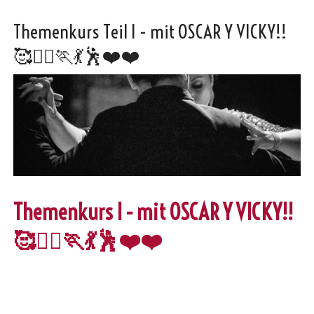
Themenkurs Teil I - mit OSCAR Y VICKY!!
🥰🏃‍♀️🏃💃🕺❤️❤️
Themenkurs I - mit OSCAR Y VICKY!!
🥰🏃‍♀️🏃💃🕺❤️❤️