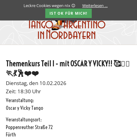
Leckre Cookies wegen nIx 😊
Weiterlesen …
IST OK FÜR MICH!
Themenkurs Teil I - mit OSCAR Y VICKY!! 🥰🏃‍♀️
🏃💃🕺❤️❤️
Dienstag, den 10.02.2026
Zeit: 18:30 Uhr
Veranstaltung:
Oscar y Vicky Tango
Veranstaltungsort:
Poppenreuther Straße 72
Fürth