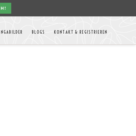
CH!
Navigation
ONGABILDER
BLOGS
KONTAKT & REGISTRIEREN
überspringen
n Jahres
Kontakt
Mitglieder Login
MTango
Mitglieder Registrieren
Anbieter-Events eintragen