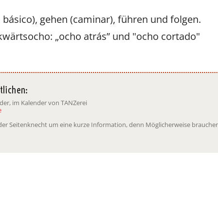
 básico), gehen (caminar), führen und folgen.
kwärtsocho: „ocho atrás” und "ocho cortado"
Vicky
SteffiTango
Tango y más
TANZerei
Tanzschule
e.V,
WILFEGO
tlichen:
nder, im Kalender von TANZerei
e
t der Seitenknecht um eine kurze Information, denn Möglicherweise brauchen