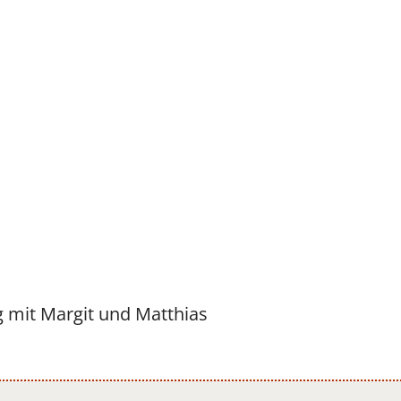
Vicky
SteffiTango
Tango y más
TANZerei
Tanzschule
e.V,
WILFEGO
g mit Margit und Matthias