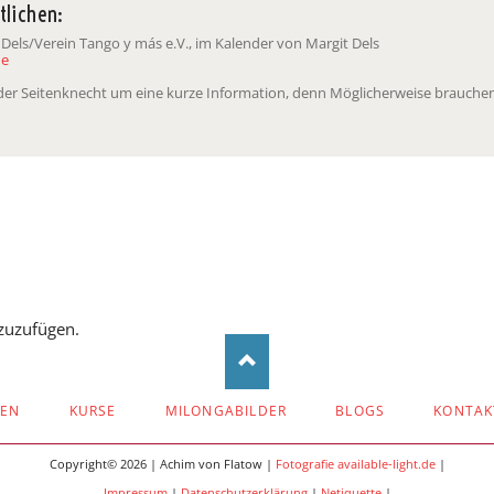
tlichen:
 Dels/Verein Tango y más e.V., im Kalender von Margit Dels
de
t der Seitenknecht um eine kurze Information, denn Möglicherweise brauchen
zuzufügen.
ZEN
KURSE
MILONGABILDER
BLOGS
KONTAK
Copyright© 2026 | Achim von Flatow |
Fotografie available-light.de
|
Impressum
|
Datenschutzerklärung
|
Netiquette
|