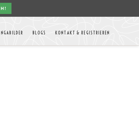
CH!
Navigation
ONGABILDER
BLOGS
KONTAKT & REGISTRIEREN
überspringen
n Jahres
Kontakt
Mitglieder Login
MTango
Mitglieder Registrieren
Anbieter-Events eintragen