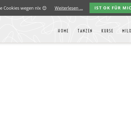
e Cookies wegen nIx 😊
Weiterlesen …
IST OK FÜR MI
HOME
TANZEN
KURSE
MIL
Liste aller Events des kommende
y
Carlos
Ernst
Gregorio
Marco
Paredes
Lehmann
Garido
González