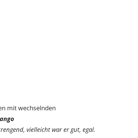
Vicky
SteffiTango
Tango y más
TANZerei
Tanzschule
e.V,
WILFEGO
en mit wechselnden
Tango
engend, vielleicht war er gut, egal.