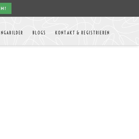
CH!
Navigation
ONGABILDER
BLOGS
KONTAKT & REGISTRIEREN
überspringen
n Jahres
Kontakt
Mitglieder Login
MTango
Mitglieder Registrieren
Anbieter-Events eintragen