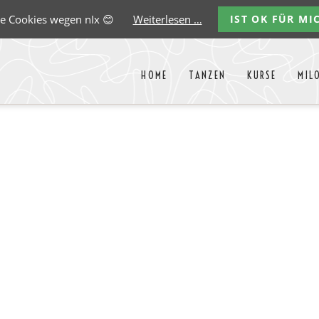
e Cookies wegen nIx 😊
Weiterlesen …
IST OK FÜR MI
HOME
TANZEN
KURSE
MIL
Liste aller Events des kommende
y
Carlos
Ernst
Gregorio
Marco
Paredes
Lehmann
Garido
González