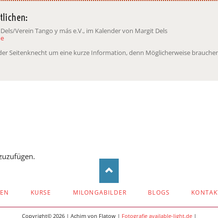
tlichen:
 Dels/Verein Tango y más e.V., im Kalender von Margit Dels
de
t der Seitenknecht um eine kurze Information, denn Möglicherweise brauchen
zuzufügen.
ZEN
KURSE
MILONGABILDER
BLOGS
KONTAK
Copyright© 2026 | Achim von Flatow |
Fotografie available-light.de
|