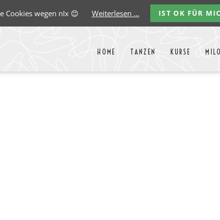
e Cookies wegen nIx 😊
Weiterlesen …
IST OK FÜR MI
HOME
TANZEN
KURSE
MIL
Liste aller Events des kommende
y
Carlos
Ernst
Gregorio
Marco
Paredes
Lehmann
Garido
González