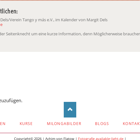
tlichen:
 Dels/Verein Tango y más e.V., im Kalender von Margit Dels
de
t der Seitenknecht um eine kurze Information, denn Möglicherweise brauchen
zuzufügen.
ZEN
KURSE
MILONGABILDER
BLOGS
KONTAK
Copyright© 2026 | Achim von Flatow |
Fotografie available-light.de
|