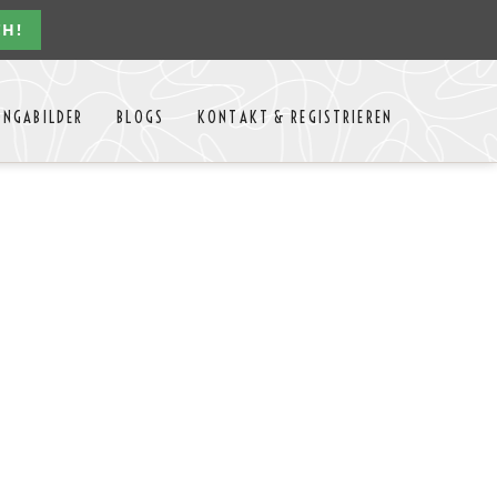
CH!
Navigation
ONGABILDER
BLOGS
KONTAKT & REGISTRIEREN
überspringen
n Jahres
Kontakt
Mitglieder Login
MTango
Mitglieder Registrieren
Anbieter-Events eintragen