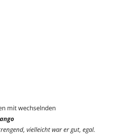
Vicky
SteffiTango
Tango y más
TANZerei
Tanzschule
e.V,
WILFEGO
en mit wechselnden
Tango
engend, vielleicht war er gut, egal.