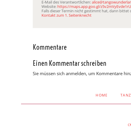
E-Mail des Verantwortlichen:
alice@tangowunderla
Website:
https://maps.app.goo.gl/z5v2mVyEvde1rU
Falls dieser Termin nicht gestimmt hat, dann bitte
Kontakt zum 1. Seitenknecht
Kommentare
Einen Kommentar schreiben
Sie müssen sich anmelden, um Kommentare hin
NAVIGATION
HOME
TAN
ÜBERSPRINGEN
C