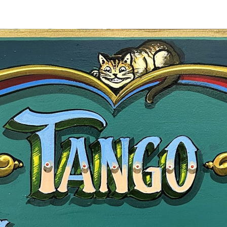
Vicky
SteffiTango
Tango y más
TANZerei
Tanzschule
e.V,
WILFEGO