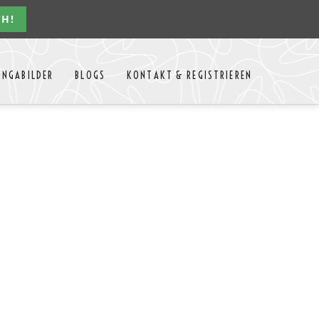
CH!
Navigation
ONGABILDER
BLOGS
KONTAKT & REGISTRIEREN
überspringen
n Jahres
Kontakt
Mitglieder Login
MTango
Mitglieder Registrieren
Anbieter-Events eintragen