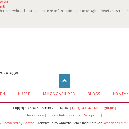
nd.de
in9
t der Seitenknecht um eine kurze Information, denn Möglicherweise brauchen
zuzufügen.
ZEN
KURSE
MILONGABILDER
BLOGS
KONTAK
Copyright© 2026 | Achim von Flatow |
Fotografie available-light.de
|
Impressum
|
Datenschutzerklärung
|
Netiquette
|
MS powered by Contao
| Tanzschuh by Annette Sieber inspiriert von
kern shoes auf 