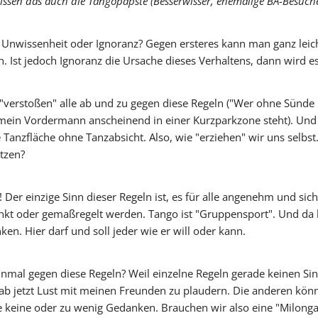
sen das auch die Tangopäpste (Besserwisser, ehemalige BA-Besucher),
 aus Unwissenheit oder Ignoranz? Gegen ersteres kann man ganz lei
Vicky
SteffiTango
Tango y más
TANZerei
Tanzschule
Ist jedoch Ignoranz die Ursache dieses Verhaltens, dann wird e
e.V,
WILFEGO
"verstoßen" alle ab und zu gegen diese Regeln ("Wer ohne Sünde i
 mein Vordermann anscheinend in einer Kurzparkzone steht). Und
Tanzfläche ohne Tanzabsicht. Also, wie "erziehen" wir uns selbst
tzen?
t! Der einzige Sinn dieser Regeln ist, es für alle angenehm und si
änkt oder gemaßregelt werden. Tango ist "Gruppensport". Und d
ken. Hier darf und soll jeder wie er will oder kann.
al gegen diese Regeln? Weil einzelne Regeln gerade keinen Sinn 
ch hab jetzt Lust mit meinen Freunden zu plaudern. Die anderen k
e keine oder zu wenig Gedanken. Brauchen wir also eine "Milonga