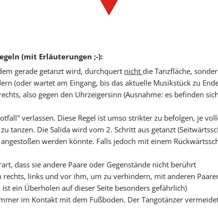
eln (mit Erläuterungen ;-):
n dem gerade getanzt wird, durchquert
nicht
die Tanzfläche, sonde
ern (oder wartet am Eingang, bis das aktuelle Musikstück zu Ende 
h rechts, also gegen den Uhrzeigersinn (Ausnahme: es befinden sic
fall" verlassen. Diese Regel ist umso strikter zu befolgen, je voll
 tanzen. Die Salida wird vom 2. Schritt aus getanzt (Seitwärtsschr
r angestoßen werden könnte. Falls jedoch mit einem Rückwärtsschr
rart, dass sie andere Paare oder Gegenstände nicht berührt
 rechts, links und vor ihm, um zu verhindern, mit anderen Paa
st ein Überholen auf dieser Seite besonders gefährlich)
üße immer im Kontakt mit dem Fußboden. Der Tangotänzer vermeide