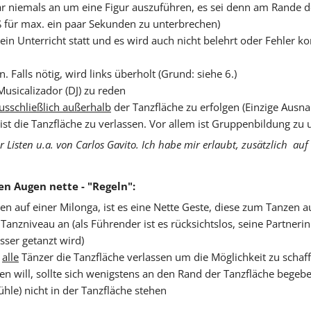
Paar niemals an um eine Figur auszuführen, es sei denn am Rande 
uß für max. ein paar Sekunden zu unterbrechen)
kein Unterricht statt und es wird auch nicht belehrt oder Fehler ko
Falls nötig, wird links überholt (Grund: siehe 6.)
usicalizador (DJ) zu reden
usschließlich außerhalb
der Tanzfläche zu erfolgen (Einzige Aus
 ist die Tanzfläche zu verlassen. Vor allem ist Gruppenbildung zu 
 Listen u.a. von Carlos Gavito. Ich habe mir erlaubt, zusätzlich a
en Augen nette - "Regeln":
n auf einer Milonga, ist es eine Nette Geste, diese zum Tanzen a
nzniveau an (als Führender ist es rücksichtslos, seine Partnerin
sser getanzt wird)
s
alle
Tänzer die Tanzfläche verlassen um die Möglichkeit zu schaf
en will, sollte sich wenigstens an den Rand der Tanzfläche begeb
ühle) nicht in der Tanzfläche stehen