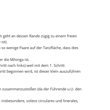
rn geht an dessen Rande zügig zu einem freien
ist).
h so wenige Paare auf der Tanzfläche, dass dies
er die Milonga ist.
itt nach links) weil mit dem 1. Schritt
itt begonnen wird, ist dieser klein auszuführen
ren zusammenzustoßen (da der Führende u.U. den
t insbesondere,
voleos circulares
und
linerales,