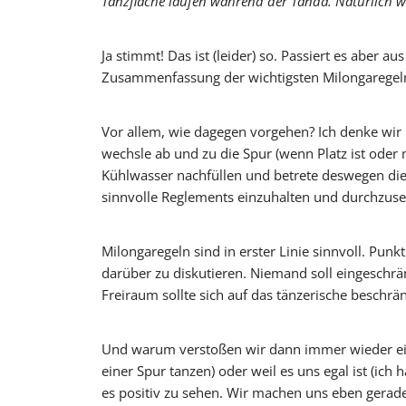
Tanzfläche laufen während der Tanda. Natürlich wis
Ja stimmt! Das ist (leider) so. Passiert es aber
Oscar y 
Zusammenfassung der wichtigsten Milongaregeln. 
Vor allem, wie dagegen vorgehen? Ich denke wir 
wechsle ab und zu die Spur (wenn Platz ist oder
Kühlwasser nachfüllen und betrete deswegen die 
sinnvolle Reglements einzuhalten und durchzuse
Milongaregeln sind in erster Linie sinnvoll. Punk
darüber zu diskutieren. Niemand soll eingeschr
Freiraum sollte sich auf das tänzerische beschrän
Und warum verstoßen wir dann immer wieder einm
einer Spur tanzen) oder weil es uns egal ist (i
es positiv zu sehen. Wir machen uns eben gerad