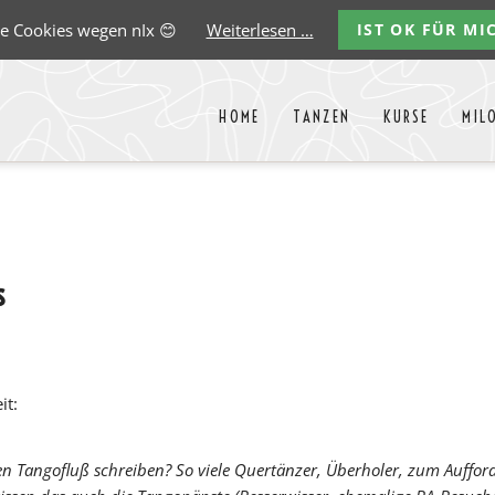
e Cookies wegen nIx 😊
Weiterlesen …
IST OK FÜR MI
HOME
TANZEN
KURSE
MIL
Liste aller Events des kommende
y
Carlos
Ernst
Gregorio
Marco
Paredes
Lehmann
Garido
González
s
it:
en Tangofluß schreiben? So viele Quertänzer, Überholer, zum Auffor