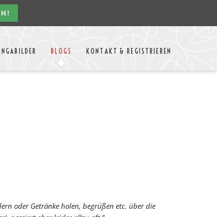
CH!
Navigation
ONGABILDER
BLOGS
KONTAKT & REGISTRIEREN
überspringen
n Jahres
Kontakt
Mitglieder Login
MTango
Mitglieder Registrieren
Anbieter-Events eintragen
dern oder Getränke holen, begrüßen etc. über die