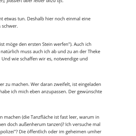
 passiert aber leider allzu oft."
cht etwas tun. Deshalb hier noch einmal eine
s schwer.
st möge den ersten Stein werfen"). Auch ich
 natürlich muss auch ich ab und zu an der Theke
. Und wie schaffen wir es, notwendige und
cher zu machen. Wer daran zweifelt, ist eingeladen
a habe ich mich eben anzupassen. Der gewünschte
machen (die Tanzfläche ist fast leer, warum in
önnen doch außenherum tanzen)? Ich versuche mal
polizei"? Die öffentlich oder im geheimen umher