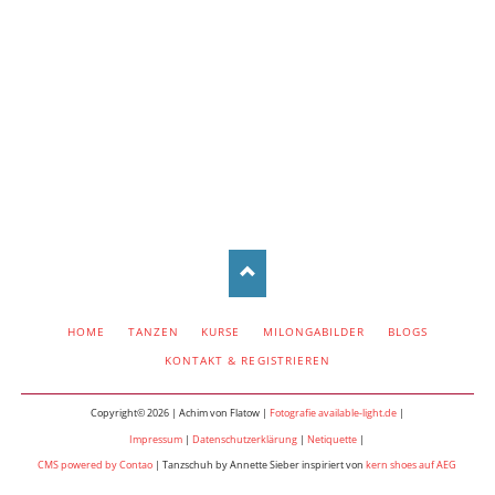
NAVIGATION
HOME
TANZEN
KURSE
MILONGABILDER
BLOGS
ÜBERSPRINGEN
KONTAKT & REGISTRIEREN
Copyright© 2026 | Achim von Flatow |
Fotografie available-light.de
|
Impressum
|
Datenschutzerklärung
|
Netiquette
|
CMS powered by Contao
| Tanzschuh by Annette Sieber inspiriert von
kern shoes auf AEG