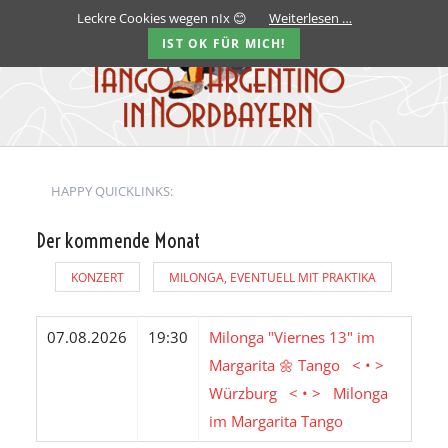
Leckre Cookies wegen nIx 😊
Weiterlesen …
IST OK FÜR MICH!
HAPPY QUICKLINKS:
Der kommende Monat
KONZERT
MILONGA, EVENTUELL MIT PRAKTIKA
07.08.2026
19:30
Milonga "Viernes 13" im
Margarita 🌼 Tango < • >
Würzburg < • > Milonga
im Margarita Tango