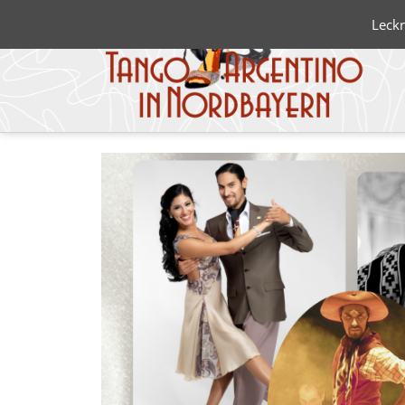
Leckr
Blanco 
Negro