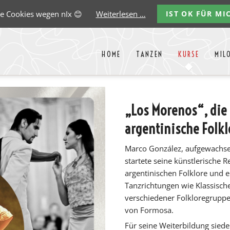
e Cookies wegen nIx 😊
Weiterlesen …
IST OK FÜR MI
HOME
TANZEN
KURSE
MIL
Liste aller Events des kommende
„Los Morenos“, die
y
Carlos
Ernst
Gregorio
Marco
argentinische Folkl
Paredes
Lehmann
Garido
González
Marco González, aufgewachsen
startete seine künstlerische Re
argentinischen Folklore und e
Tanzrichtungen wie Klassische
verschiedener Folkloregruppe
von Formosa.
Für seine Weiterbildung siede