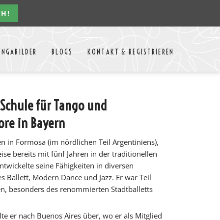
CH!
Navigation
ONGABILDER
BLOGS
KONTAKT & REGISTRIEREN
überspringen
n Jahres
Kontakt
Mitglieder Login
 Schule für Tango und
MTango
Mitglieder Registrieren
ore in Bayern
Anbieter-Events eintragen
 in Formosa (im nördlichen Teil Argentiniens),
ise bereits mit fünf Jahren in der traditionellen
ntwickelte seine Fähigkeiten in diversen
s Ballett, Modern Dance und Jazz. Er war Teil
n, besonders des renommierten Stadtballetts
lte er nach Buenos Aires über, wo er als Mitglied