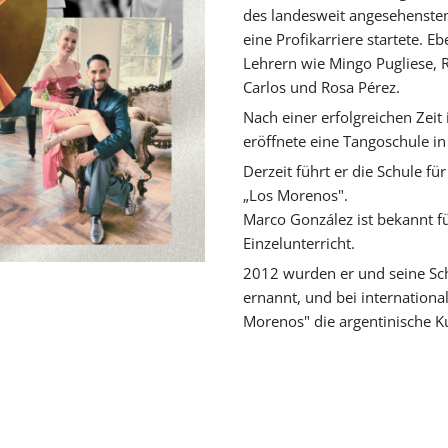
des landesweit angesehensten
eine Profikarriere startete. E
Lehrern wie Mingo Pugliese, R
Vicky
SteffiTango
Tango y más
TANZerei
Tanzschule
Carlos und Rosa Pérez.
e.V,
WILFEGO
Nach einer erfolgreichen Zeit 
eröffnete eine Tangoschule in 
Derzeit führt er die Schule fü
„Los Morenos".
Marco González ist bekannt f
Einzelunterricht.
2012 wurden er und seine Sch
ernannt, und bei internationa
Morenos" die argentinische Ku