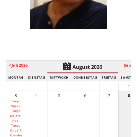
Kalender Ernst Lehmann
< Juli 2026
Septem
August 2026
MONTAG
DIENSTAG
MITTWOCH
DONNERSTAG
FREITAG
SAMSTA
1
3
4
5
6
7
8
Tango
Nuevo,
Tango
Elektro,
Neo-
Tango
Kurs (10
Abende)