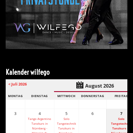
Kalender wilfego
< Juli 2026
August 2026
MONTAG
DIENSTAG
MITTWOCH
DONNERSTAG
FREITAG
3
4
5
6
7
Tango Argentino
Solo
Solo
Tanzkurs in
Tangotechnik
Tangotechnik
Nürnberg -
Tanzkurs in
Tanzkurs in
Mittelstufe
Nürnberg -
Nürnberg für