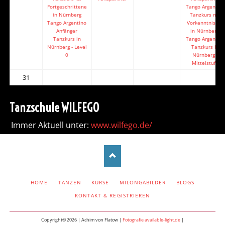
Fortgeschrittene
Tango Argentino
in Nürnberg
Tanzkurs mit
Tango Argentino
Vorkenntnissen
Anfänger
in Nürnberg
Tanzkurs in
Tango Argentino
Nürnberg - Level
Tanzkurs in
0
Nürnberg -
Mittelstufe
31
Tanzschule WILFEGO
Immer Aktuell unter:
www.wilfego.de/
NAVIGATION
HOME
TANZEN
KURSE
MILONGABILDER
BLOGS
ÜBERSPRINGEN
KONTAKT & REGISTRIEREN
Copyright© 2026 | Achim von Flatow |
Fotografie available-light.de
|