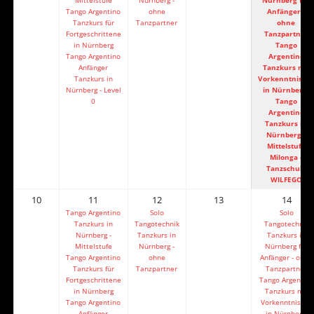
Tango Argentino
ohne
Anfänger -
Tanzkurs für
Tanzpartner
ohne
Fortgeschrittene
Tanzpartner
in Nürnberg
Tango
Tango Argentino
Argentino
Anfänger
Tanzkurs mit
Tanzkurs in
Vorkenntnisse
Nürnberg - Level
in Nürnberg
0
Tango
Argentino
Tanzkurs in
Nürnberg -
Mittelstufe
Milonga -
Tanzschule
WILFEGO
10
11
12
13
14
Tango Argentino
Solo
Solo
Tanzkurs in
Tangotechnik
Tangotechnik
Nürnberg -
Tanzkurs in
Tanzkurs in
Mittelstufe
Nürnberg -
Nürnberg für
Tango Argentino
ohne
Anfänger - ohne
Tanzkurs für
Tanzpartner
Tanzpartner
Fortgeschrittene
Tango Argentino
in Nürnberg
Tanzkurs mit
Tango Argentino
Vorkenntnissen
Anfänger
in Nürnberg