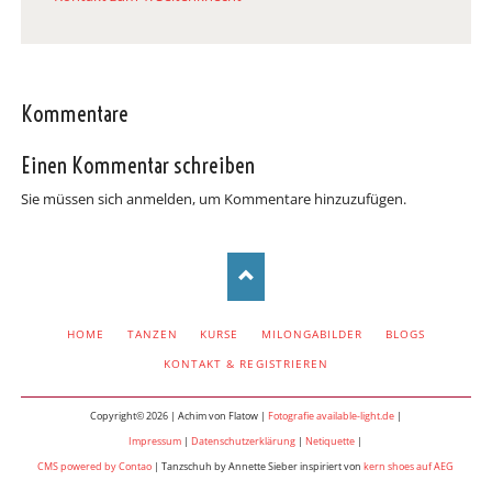
Kommentare
Einen Kommentar schreiben
Sie müssen sich anmelden, um Kommentare hinzuzufügen.
NAVIGATION
HOME
TANZEN
KURSE
MILONGABILDER
BLOGS
ÜBERSPRINGEN
KONTAKT & REGISTRIEREN
Copyright© 2026 | Achim von Flatow |
Fotografie available-light.de
|
Impressum
|
Datenschutzerklärung
|
Netiquette
|
CMS powered by Contao
| Tanzschuh by Annette Sieber inspiriert von
kern shoes auf AEG