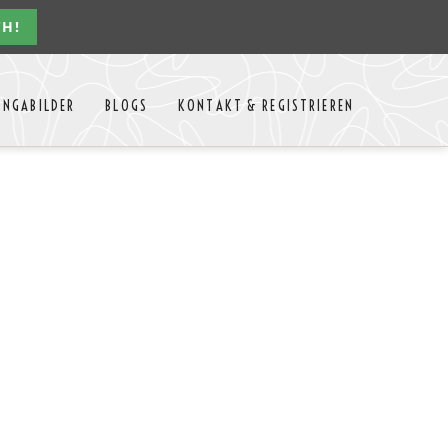
CH!
Navigation
ONGABILDER
BLOGS
KONTAKT & REGISTRIEREN
überspringen
n Jahres
Kontakt
Mitglieder Login
MTango
Mitglieder Registrieren
Anbieter-Events eintragen