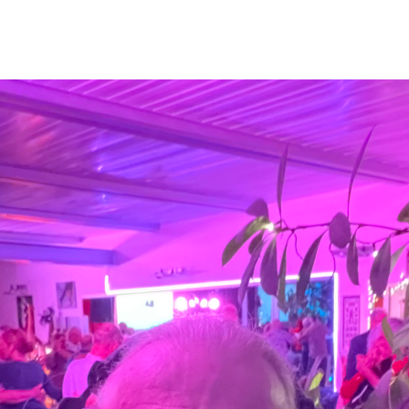
Vicky
SteffiTango
Tango y más
TANZerei
Tanzschule
e.V,
WILFEGO