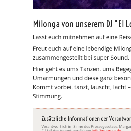
Milonga von unserem DJ "El 
Lasst euch mitnehmen auf eine Reise
Freut euch auf eine lebendige Milon
zusammengestellt bei super Sound.
Hier geht es ums Tanzen, ums Beg
Umarmungen und diese ganz besond
Kommt vorbei, tanzt, lauscht, lacht 
Stimmung.
Zusätzliche Informationen der Verantwor
Verantwortlich im Sinne des Pressegesetzes: Marg
E-Mail des Verantwortlichen:
info@mtango.de