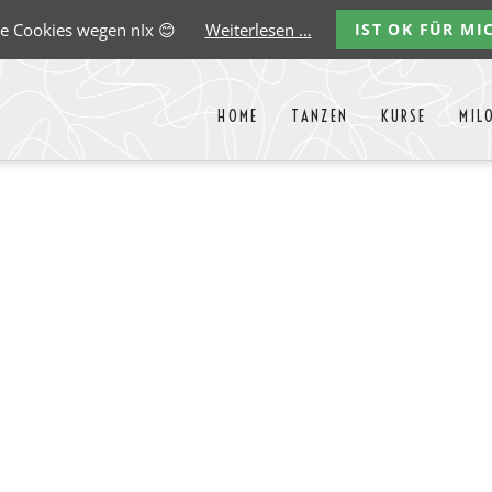
e Cookies wegen nIx 😊
Weiterlesen …
IST OK FÜR MI
HOME
TANZEN
KURSE
MIL
Liste aller Events des kommende
y
Carlos
Ernst
Gregorio
Marco
Paredes
Lehmann
Garido
González