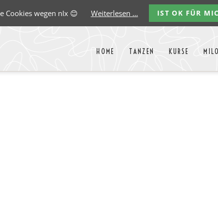
e Cookies wegen nIx 😊
Weiterlesen …
IST OK FÜR MI
HOME
TANZEN
KURSE
MIL
Liste aller Events des kommende
y
Carlos
Ernst
Gregorio
Marco
Paredes
Lehmann
Garido
González