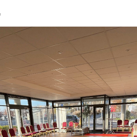
"
Vicky
SteffiTango
Tango y más
TANZerei
Tanzschule
e.V,
WILFEGO