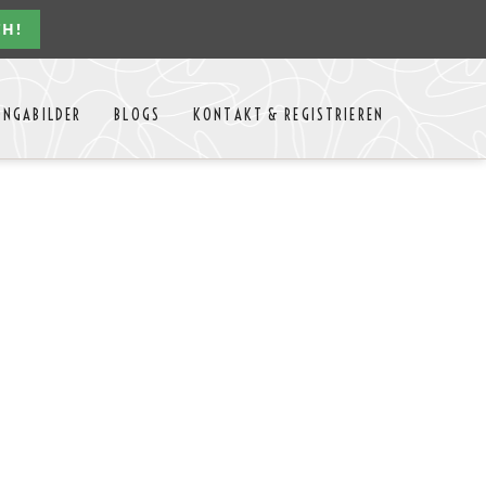
CH!
Navigation
ONGABILDER
BLOGS
KONTAKT & REGISTRIEREN
überspringen
n Jahres
Kontakt
Mitglieder Login
MTango
Mitglieder Registrieren
Anbieter-Events eintragen