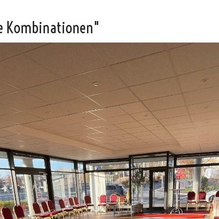
e Kombinationen"
Vicky
SteffiTango
Tango y más
TANZerei
Tanzschule
e.V,
WILFEGO