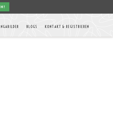
CH!
Navigation
ONGABILDER
BLOGS
KONTAKT & REGISTRIEREN
überspringen
n Jahres
Kontakt
Mitglieder Login
MTango
Mitglieder Registrieren
Anbieter-Events eintragen