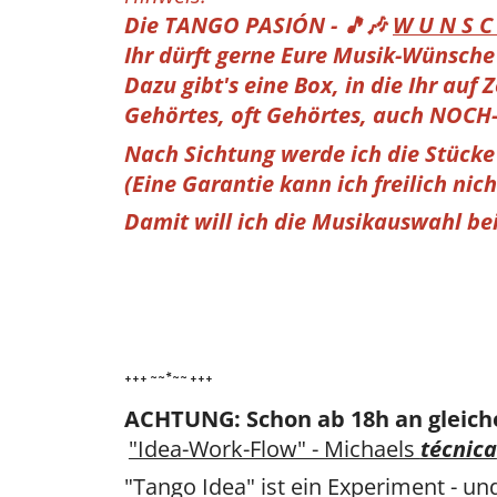
Die TANGO PASIÓN - 🎵🎶
W U N S C 
Ihr dürft gerne Eure Musik-Wünsche
Dazu gibt's eine Box, in die Ihr auf
Gehörtes, oft Gehörtes, auch NOCH-
Nach Sichtung werde ich die Stück
(Eine Garantie kann ich freilich nich
Damit will ich die Musikauswahl b
+++ ~~*~~ +++
ACHTUNG: Schon ab 18h an gleich
"Idea-Work-Flow" - Michaels
técnica
"Tango Idea" ist ein Experiment - un