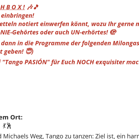
H B O X !
🎶🎵
 einbringen!
 Zetteln notiert einwerfen könnt, wozu Ihr gerne
NIE-Gehörtes oder auch UN-erhörtes! 🫣
e dann in die Programme der folgenden Milonga
t geben! 😇)
ei "Tango PASIÓN" für Euch NOCH exquisiter ma
em Ort:
💃🕺
d Michaels Weg, Tango zu tanzen: Ziel ist, ein h