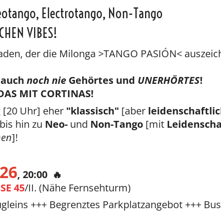
eotango, Electrotango, Non-Tango
CHEN VIBES!
 Faden, der die Milonga >TANGO PASIÓN< auszeich
 auch
noch nie
Gehörtes und
UNERHÖRTES
!
DAS MIT CORTINAS!
 [20 Uhr] eher
"klassisch"
[aber
leidenschaftlic
bis hin zu
Neo-
und
Non-Tango
[mit
Leidenscha
nen
]!
 26
, 20:00 🔥
SE 45
/II. (Nähe Fernsehturm)
ügleins +++ Begrenztes Parkplatzangebot +++ Bus