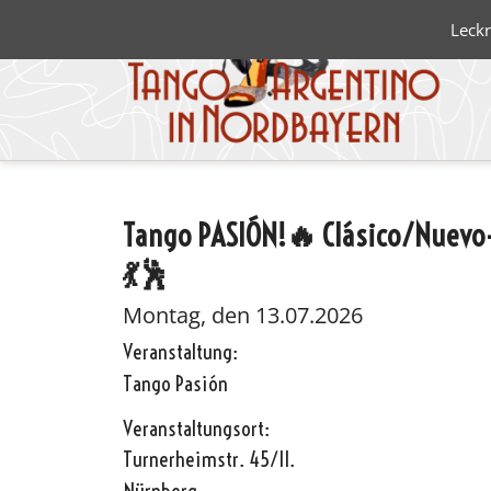
Leckr
Tango PASIÓN!🔥 Clásico/Nuevo-
Blanco 
💃🕺
Negro
Montag, den 13.07.2026
Veranstaltung:
Tango Pasión
Veranstaltungsort:
Turnerheimstr. 45/II.