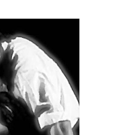
Vicky
SteffiTango
Tango y más
TANZerei
Tanzschule
e.V,
WILFEGO