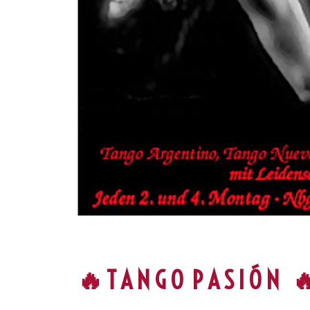
🔥 T A N G O P A S I Ó N 