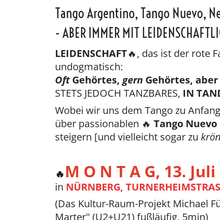
Tango Argentino, Tango Nuevo, N
- ABER IMMER MIT LEIDENSCHAFTLI
LEIDENSCHAFT
🔥, das ist der rote
undogmatisch:
Oft
Gehörtes,
gern
Gehörtes, aber
STETS JEDOCH TANZBARES,
IN TAN
Wobei wir uns dem Tango zu Anfang
über passionablen 🔥
Tango Nuevo
steigern [und vielleicht sogar zu
krö
M O N T A G, 13. Juli
🔥
in
NÜRNBERG, TURNERHEIMSTRAS
(Das Kultur-Raum-Projekt Michael F
Marter" (U2+U21) fußläufig, 5min)