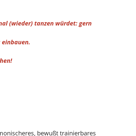
 mal (wieder) tanzen würdet:
gern
s einbauen.
chen!
armonischeres, bewußt trainierbares