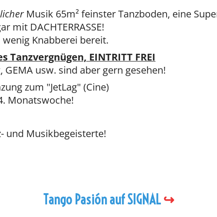
licher
Musik 65m² feinster Tanzboden, eine Supe
ogar mit DACHTERRASSE!
 wenig Knabberei bereit.
es Tanzvergnügen, EINTRITT FREI
, GEMA usw. sind aber gern gesehen!
zung zum "JetLag" (Cine)
d 4. Monatswoche!
z- und Musikbegeisterte!
Tango Pasión auf SIGNAL
↪️