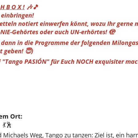
H B O X !
🎶🎵
 einbringen!
 Zetteln notiert einwerfen könnt, wozu Ihr gerne
NIE-Gehörtes oder auch UN-erhörtes! 🫣
e dann in die Programme der folgenden Milonga
t geben! 😇)
ei "Tango PASIÓN" für Euch NOCH exquisiter ma
em Ort:
💃🕺
d Michaels Weg, Tango zu tanzen: Ziel ist, ein h