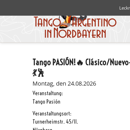
Leckr
Tango PASIÓN!🔥 Clásico/Nuevo-
Blanco 
💃🕺
Negro
Montag, den 24.08.2026
Veranstaltung:
Tango Pasión
Veranstaltungsort:
Turnerheimstr. 45/II.