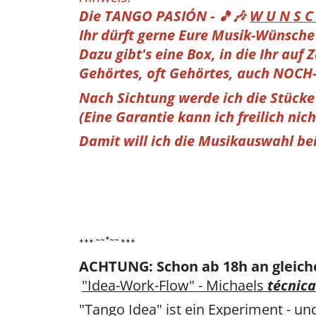
Die TANGO PASIÓN - 🎵🎶
W U N S C 
Ihr dürft gerne Eure Musik-Wünsche
Dazu gibt's eine Box, in die Ihr auf
Gehörtes, oft Gehörtes, auch NOCH-
Nach Sichtung werde ich die Stück
(Eine Garantie kann ich freilich nich
Damit will ich die Musikauswahl b
+++ ~~*~~ +++
ACHTUNG: Schon ab 18h an gleich
"Idea-Work-Flow" - Michaels
técnica
"Tango Idea" ist ein Experiment - un