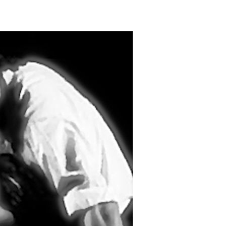
Vicky
SteffiTango
Tango y más
TANZerei
Tanzschule
e.V,
WILFEGO