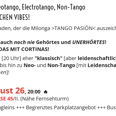
eotango, Electrotango, Non-Tango
CHEN VIBES!
 Faden, der die Milonga >TANGO PASIÓN< auszeich
 auch
noch nie
Gehörtes und
UNERHÖRTES
!
DAS MIT CORTINAS!
 [20 Uhr] eher
"klassisch"
[aber
leidenschaftlic
bis hin zu
Neo-
und
Non-Tango
[mit
Leidenscha
nen
]!
gust 26
, 20:00 🔥
SE 45
/II. (Nähe Fernsehturm)
ügleins +++ Begrenztes Parkplatzangebot +++ Bus