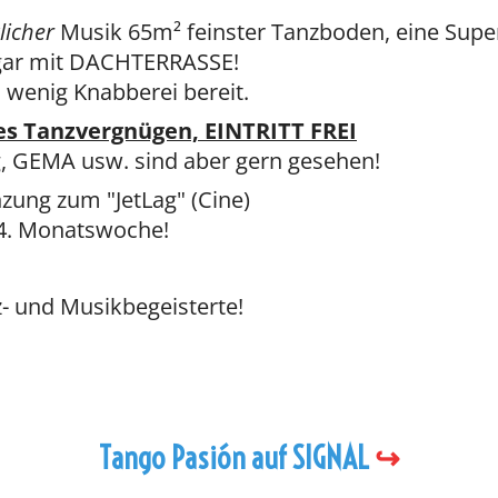
licher
Musik 65m² feinster Tanzboden, eine Supe
ogar mit DACHTERRASSE!
 wenig Knabberei bereit.
es Tanzvergnügen, EINTRITT FREI
, GEMA usw. sind aber gern gesehen!
zung zum "JetLag" (Cine)
d 4. Monatswoche!
z- und Musikbegeisterte!
Tango Pasión auf SIGNAL
↪️