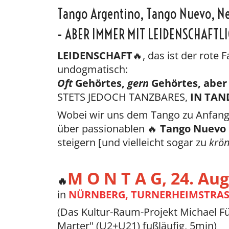
Tango Argentino, Tango Nuevo, N
- ABER IMMER MIT LEIDENSCHAFTLI
LEIDENSCHAFT
🔥, das ist der rote
undogmatisch:
Oft
Gehörtes,
gern
Gehörtes, aber
STETS JEDOCH TANZBARES,
IN TAN
Wobei wir uns dem Tango zu Anfang
über passionablen 🔥
Tango Nuevo
steigern [und vielleicht sogar zu
krö
M O N T A G, 24
. Au
🔥
in
NÜRNBERG, TURNERHEIMSTRAS
(Das Kultur-Raum-Projekt Michael F
Marter" (U2+U21) fußläufig, 5min)