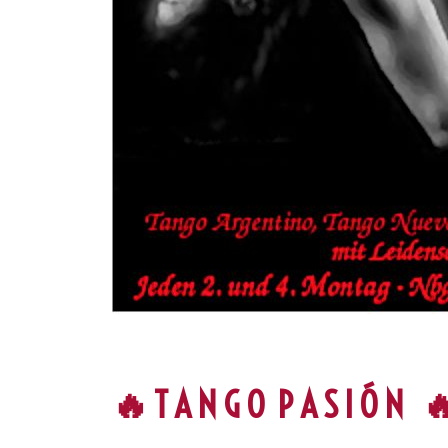
🔥 T A N G O P A S I Ó N 