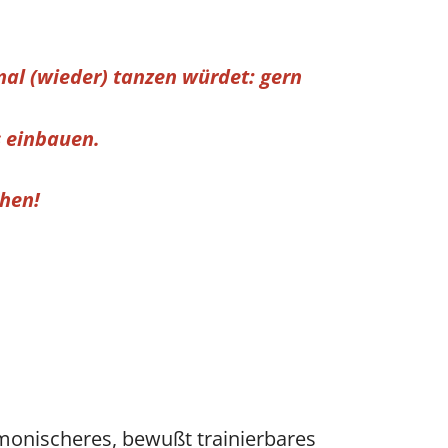
 mal (wieder) tanzen würdet:
gern
s einbauen.
chen!
armonischeres, bewußt trainierbares