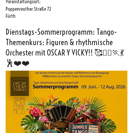
Veranstaltungsort:
Poppenreuther Straße 72
Fürth
Dienstags-Sommerprogramm: Tango-
Themenkurs: Figuren & rhythmische
Orchester mit OSCAR Y VICKY!! 🥰🏃‍♀️🏃💃
🕺❤️❤️