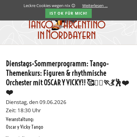
Leckre Cookies wegen nIx 😊
Weiterlesen …
IST OK FÜR MICH!
Dienstags-Sommerprogramm: Tango-
Themenkurs: Figuren & rhythmische
Orchester mit OSCAR Y VICKY!! 🥰🏃‍♀️🏃💃🕺❤️
❤️
Dienstag, den 09.06.2026
Zeit: 18:30 Uhr
Veranstaltung:
Oscar y Vicky Tango