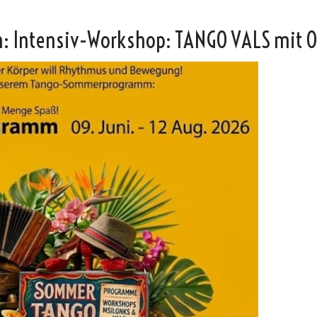
Intensiv-Workshop: TANGO VALS mit OS
Vicky
SteffiTango
Tango y más
TANZerei
Tanzschule
e.V,
WILFEGO