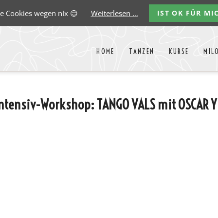
e Cookies wegen nIx 😊
Weiterlesen …
IST OK FÜR MI
HOME
TANZEN
KURSE
MIL
Liste aller Events des kommende
ensiv-Workshop: TANGO VALS mit OSCAR Y 
y
Carlos
Ernst
Gregorio
Marco
Paredes
Lehmann
Garido
González