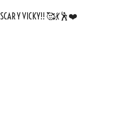
CAR Y VICKY!! 🥰💃🕺❤️