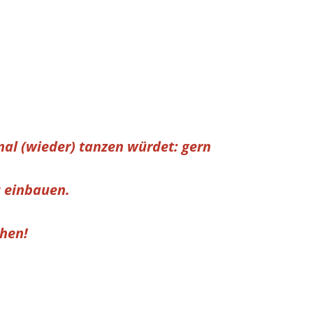
 mal (wieder) tanzen würdet:
gern
s einbauen.
chen!