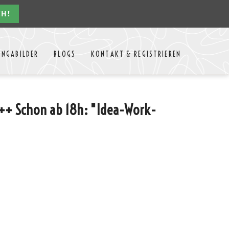
CH!
Navigation
ONGABILDER
BLOGS
KONTAKT & REGISTRIEREN
überspringen
n Jahres
Kontakt
Mitglieder Login
+ Schon ab 18h: "Idea-Work-
MTango
Mitglieder Registrieren
Anbieter-Events eintragen