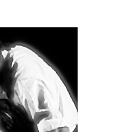
Vicky
SteffiTango
Tango y más
TANZerei
Tanzschule
e.V,
WILFEGO