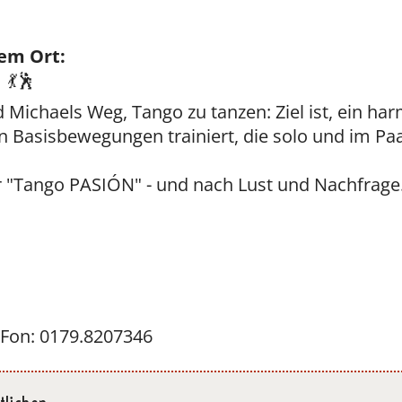
em Ort:
💃🕺
d Michaels Weg, Tango zu tanzen: Ziel ist, ein h
 Basisbewegungen trainiert, die solo und im P
 "Tango PASIÓN" - und nach Lust und Nachfrage
 Fon: 0179.8207346