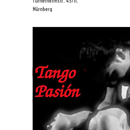
Turnerheimstr. 45/II.
Nürnberg
Oscar y 