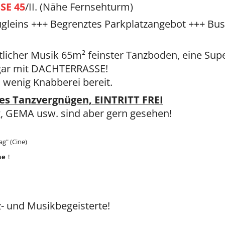
SE 45
/II. (Nähe Fernsehturm)
gleins +++ Begrenztes Parkplatzangebot +++ Bus
tlicher Musik 65m² feinster Tanzboden, eine Sup
ogar mit DACHTERRASSE!
 wenig Knabberei bereit.
tes Tanzvergnügen, EINTRITT FREI
, GEMA usw. sind aber gern gesehen!
g" (Cine)
he
!
z- und Musikbegeisterte!