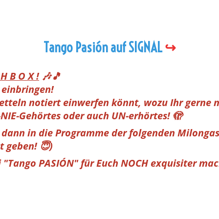
Tango Pasión auf SIGNAL
↪️
H B O X !
🎶🎵
 einbringen!
 Zetteln notiert einwerfen könnt, wozu Ihr gerne
NIE-Gehörtes oder auch UN-erhörtes! 🫣
e dann in die Programme der folgenden Milonga
t geben! 😇)
ei "Tango PASIÓN" für Euch NOCH exquisiter ma