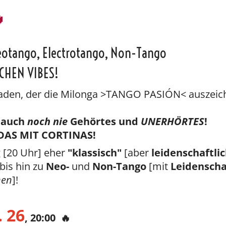

eotango, Electrotango, Non-Tango
CHEN VIBES!
 Faden, der die Milonga >TANGO PASIÓN< auszeich
 auch
noch nie
Gehörtes und
UNERHÖRTES
!
DAS MIT CORTINAS!
 [20 Uhr] eher
"klassisch"
[aber
leidenschaftlic
bis hin zu
Neo-
und
Non-Tango
[mit
Leidenscha
nen
]!
. 26
, 20:00 🔥