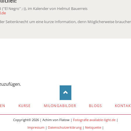
tlichen:
("El Negro" ;-)), im Kalender von Helmut Bauerreis
.de
t der Seitenknecht um eine kurze Information, denn Möglicherweise brauchen
zuzufügen.
ZEN
KURSE
MILONGABILDER
BLOGS
KONTAK
Copyright© 2026 | Achim von Flatow |
Fotografie available-light.de
|
Impressum
|
Datenschutzerklärung
|
Netiquette
|