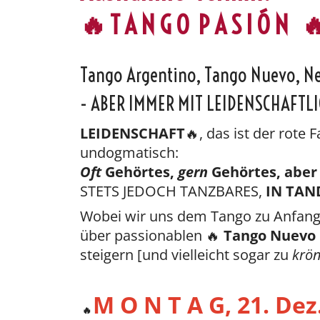
🔥 T A N G O P A S I Ó N 
Tango Argentino, Tango Nuevo, N
- ABER IMMER MIT LEIDENSCHAFTLI
LEIDENSCHAFT
🔥, das ist der rote
undogmatisch:
Oft
Gehörtes,
gern
Gehörtes, aber
STETS JEDOCH TANZBARES,
IN TAN
Wobei wir uns dem Tango zu Anfang
über passionablen 🔥
Tango Nuevo
steigern [und vielleicht sogar zu
krö
M O N T A G, 21. Dez
🔥