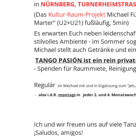
in
NÜRNBERG, TURNERHEIMSTRAS
(Das
Kultur-Raum-Projekt
Michael Fü
Marter" (U2+U21) fußläufig, 5min)
Es erwarten Euch neben leidenschaf
stilvolles Ambiente - im Sommer s
Michael stellt auch Getränke und ein
TANGO PASIÓN ist ein rein priva
- Spenden für Raummiete, Reinigung
Regulär
im Wechsel mit und in Ergänzung zum "JetLa
-
also i.d.R.
montags
in
jeder 2. und 4. Monatswoc
Ich und wir freuen uns auf viele Tan
¡Saludos, amigos!