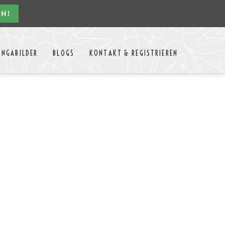
CH!
Navigation
ONGABILDER
BLOGS
KONTAKT & REGISTRIEREN
überspringen
n Jahres
Kontakt
Mitglieder Login
MTango
Mitglieder Registrieren
Anbieter-Events eintragen