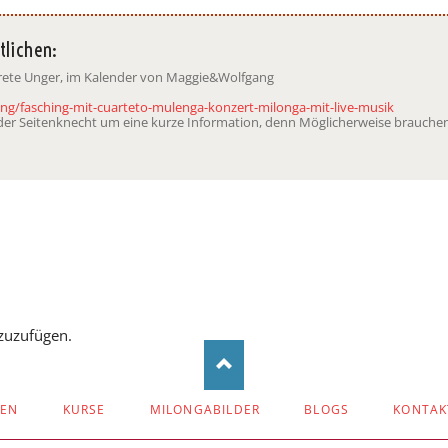
tlichen:
arete Unger, im Kalender von Maggie&Wolfgang
ung/fasching-mit-cuarteto-mulenga-konzert-milonga-mit-live-musik
t der Seitenknecht um eine kurze Information, denn Möglicherweise brauchen
zuzufügen.
ZEN
KURSE
MILONGABILDER
BLOGS
KONTAK