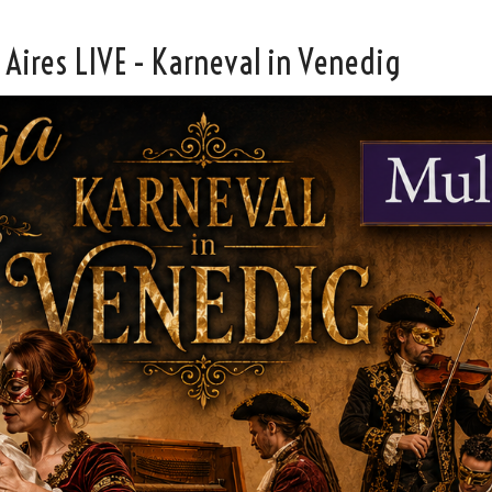
Aires LIVE - Karneval in Venedig
Vicky
SteffiTango
Tango y más
TANZerei
Tanzschule
e.V,
WILFEGO