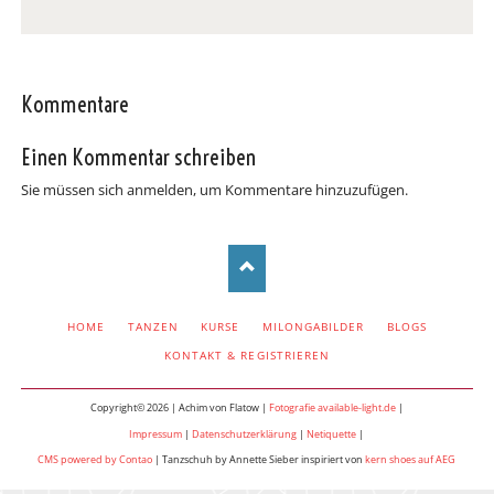
Kommentare
Einen Kommentar schreiben
Sie müssen sich anmelden, um Kommentare hinzuzufügen.
NAVIGATION
HOME
TANZEN
KURSE
MILONGABILDER
BLOGS
ÜBERSPRINGEN
KONTAKT & REGISTRIEREN
Copyright© 2026 | Achim von Flatow |
Fotografie available-light.de
|
Impressum
|
Datenschutzerklärung
|
Netiquette
|
CMS powered by Contao
| Tanzschuh by Annette Sieber inspiriert von
kern shoes auf AEG