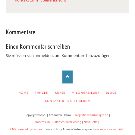
Kommentare
Einen Kommentar schreiben
Sie müssen sich anmelden, um Kommentare hinzuzufügen.
NAVIGATION
HOME
TANZEN
KURSE
MILONGABILDER
BLOGS
ÜBERSPRINGEN
KONTAKT & REGISTRIEREN
Copyright© 2026 | Achim von Flatow |
Fotografie available-light.de
|
Impressum
|
Datenschutzerklärung
|
Netiquette
|
CMS powered by Contao
| Tanzschuh by Annette Sieber inspiriert von
kern shoes auf AEG