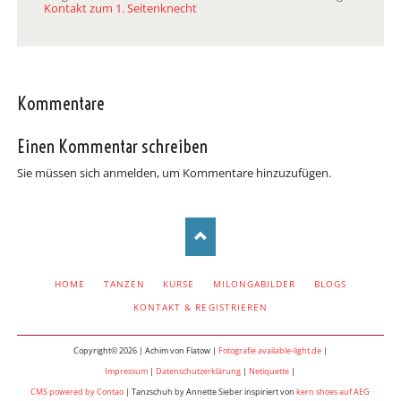
Kontakt zum 1. Seitenknecht
Kommentare
Einen Kommentar schreiben
Sie müssen sich anmelden, um Kommentare hinzuzufügen.
NAVIGATION
HOME
TANZEN
KURSE
MILONGABILDER
BLOGS
ÜBERSPRINGEN
KONTAKT & REGISTRIEREN
Copyright© 2026 | Achim von Flatow |
Fotografie available-light.de
|
Impressum
|
Datenschutzerklärung
|
Netiquette
|
CMS powered by Contao
| Tanzschuh by Annette Sieber inspiriert von
kern shoes auf AEG