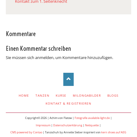
Kontakt zum 1. Seitenknecht
Kommentare
Einen Kommentar schreiben
Sie müssen sich anmelden, um Kommentare hinzuzufügen.
NAVIGATION
HOME
TANZEN
KURSE
MILONGABILDER
BLOGS
ÜBERSPRINGEN
KONTAKT & REGISTRIEREN
Copyright© 2026 | Achim von Flatow |
Fotografie available-light.de
|
Impressum
|
Datenschutzerklärung
|
Netiquette
|
CMS powered by Contao
| Tanzschuh by Annette Sieber inspiriert von
kern shoes auf AEG