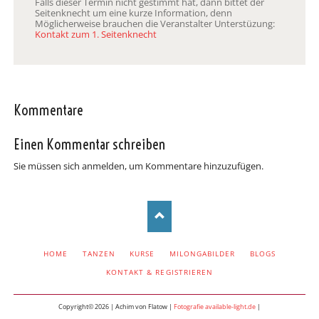
Falls dieser Termin nicht gestimmt hat, dann bittet der
Seitenknecht um eine kurze Information, denn
Möglicherweise brauchen die Veranstalter Unterstüzung:
Kontakt zum 1. Seitenknecht
Kommentare
Einen Kommentar schreiben
Sie müssen sich anmelden, um Kommentare hinzuzufügen.
NAVIGATION
HOME
TANZEN
KURSE
MILONGABILDER
BLOGS
ÜBERSPRINGEN
KONTAKT & REGISTRIEREN
Copyright© 2026 | Achim von Flatow |
Fotografie available-light.de
|