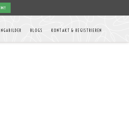
CH!
Navigation
ONGABILDER
BLOGS
KONTAKT & REGISTRIEREN
überspringen
n Jahres
Kontakt
Mitglieder Login
MTango
Mitglieder Registrieren
Anbieter-Events eintragen