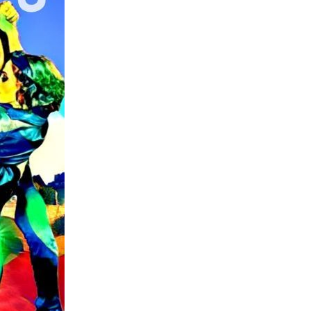
Vicky
SteffiTango
Tango y más
TANZerei
Tanzschule
e.V,
WILFEGO