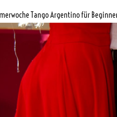
merwoche Tango Argentino für Beginne
Vicky
SteffiTango
Tango y más
TANZerei
Tanzschule
e.V,
WILFEGO