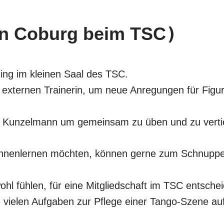
)
in Coburg beim TSC
Vicky
SteffiTango
Tango y más
TANZerei
Tanzschule
e.V,
WILFEGO
ing im kleinen Saal des TSC.
externen Trainerin, um neue Anregungen für Figur
r Kunzelmann um gemeinsam zu üben und zu verti
ennenlernen möchten, können gerne zum Schnuppe
wohl fühlen, für eine Mitgliedschaft im TSC entsche
e vielen Aufgaben zur Pflege einer Tango-Szene auf 