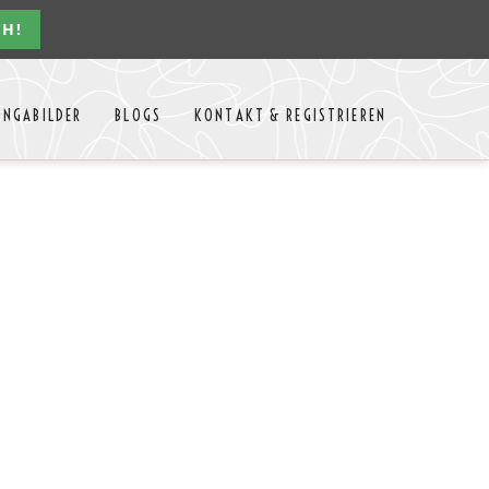
CH!
Navigation
ONGABILDER
BLOGS
KONTAKT & REGISTRIEREN
überspringen
n Jahres
Kontakt
Mitglieder Login
MTango
Mitglieder Registrieren
Anbieter-Events eintragen