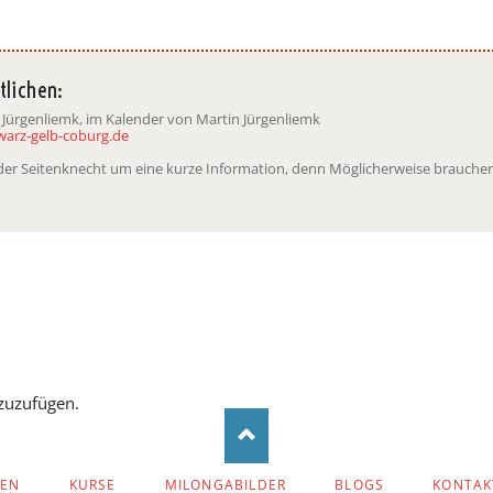
tlichen:
 Jürgenliemk, im Kalender von Martin Jürgenliemk
warz-gelb-coburg.de
t der Seitenknecht um eine kurze Information, denn Möglicherweise brauchen
zuzufügen.
ZEN
KURSE
MILONGABILDER
BLOGS
KONTAK