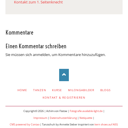
Kontakt zum 1. Seitenknecht
Kommentare
Einen Kommentar schreiben
Sie müssen sich anmelden, um Kommentare hinzuzufügen.
NAVIGATION
HOME
TANZEN
KURSE
MILONGABILDER
BLOGS
ÜBERSPRINGEN
KONTAKT & REGISTRIEREN
Copyright© 2026 | Achim von Flatow |
Fotografie available-light.de
|
Impressum
|
Datenschutzerklärung
|
Netiquette
|
CMS powered by Contao
| Tanzschuh by Annette Sieber inspiriert von
kern shoes auf AEG