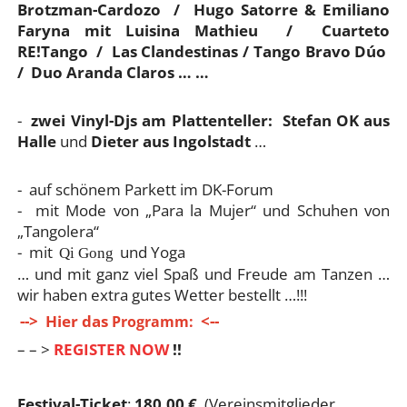
Brotzman-Cardozo / Hugo Satorre & Emiliano
Faryna mit Luisina Mathieu / Cuarteto
RE!Tango / Las Clandestinas / Tango Bravo Dúo
/ Duo Aranda Claros … …
-
zwei Vinyl-Djs am Plattenteller:
Stefan OK
aus
Halle
und
Dieter aus Ingolstadt
…
- auf schönem Parkett im DK-Forum
- mit Mode von „Para la Mujer“ und Schuhen von
„Tangolera“
- mit
und Yoga
Qi Gong
… und mit ganz viel Spaß und Freude am Tanzen …
wir haben extra gutes Wetter bestellt …!!!
--> Hier das
<--
Programm:
– – >
REGISTER NOW
!!
Festival-Ticket
:
180,00 €
(Vereinsmitglieder