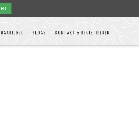
CH!
Navigation
ONGABILDER
BLOGS
KONTAKT & REGISTRIEREN
überspringen
n Jahres
Kontakt
Mitglieder Login
MTango
Mitglieder Registrieren
Anbieter-Events eintragen