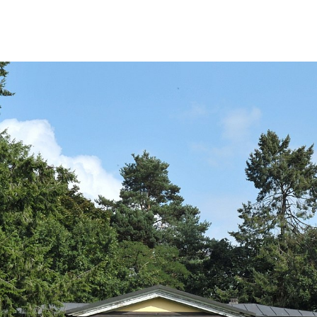
Vicky
SteffiTango
Tango y más
TANZerei
Tanzschule
e.V,
WILFEGO