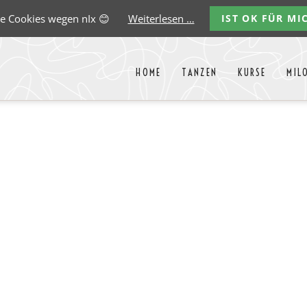
e Cookies wegen nIx 😊
Weiterlesen …
IST OK FÜR MI
HOME
TANZEN
KURSE
MIL
Liste aller Events des kommende
y
Carlos
Ernst
Gregorio
Marco
Paredes
Lehmann
Garido
González