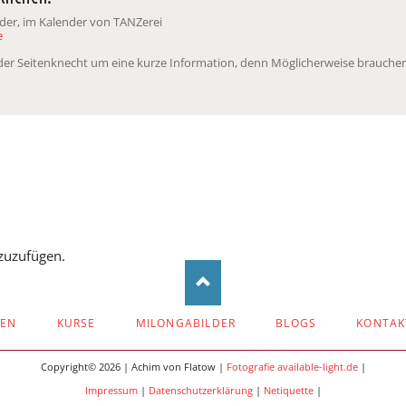
nder, im Kalender von TANZerei
e
t der Seitenknecht um eine kurze Information, denn Möglicherweise brauchen
zuzufügen.
ZEN
KURSE
MILONGABILDER
BLOGS
KONTAK
Copyright© 2026 | Achim von Flatow |
Fotografie available-light.de
|
Impressum
|
Datenschutzerklärung
|
Netiquette
|