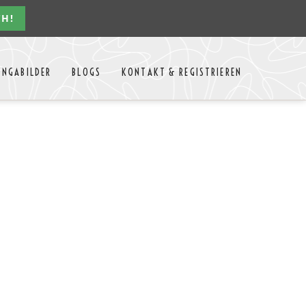
CH!
Navigation
ONGABILDER
BLOGS
KONTAKT & REGISTRIEREN
überspringen
n Jahres
Kontakt
Mitglieder Login
MTango
Mitglieder Registrieren
Anbieter-Events eintragen