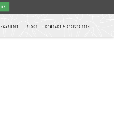
CH!
Navigation
ONGABILDER
BLOGS
KONTAKT & REGISTRIEREN
überspringen
n Jahres
Kontakt
Mitglieder Login
MTango
Mitglieder Registrieren
Anbieter-Events eintragen