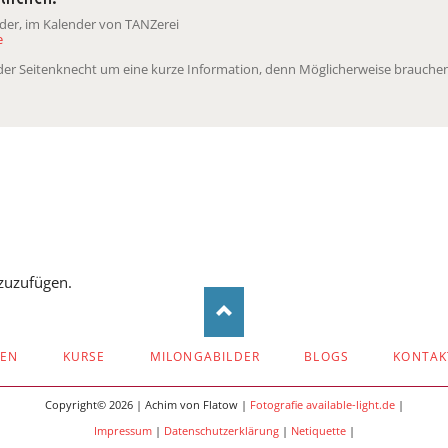
nder, im Kalender von TANZerei
e
t der Seitenknecht um eine kurze Information, denn Möglicherweise brauchen
zuzufügen.
ZEN
KURSE
MILONGABILDER
BLOGS
KONTAK
Copyright© 2026 | Achim von Flatow |
Fotografie available-light.de
|
Impressum
|
Datenschutzerklärung
|
Netiquette
|