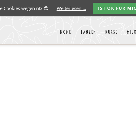
e Cookies wegen nIx 😊
Weiterlesen …
IST OK FÜR MI
HOME
TANZEN
KURSE
MIL
Liste aller Events des kommende
y
Carlos
Ernst
Gregorio
Marco
Paredes
Lehmann
Garido
González