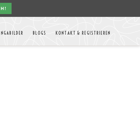
CH!
Navigation
ONGABILDER
BLOGS
KONTAKT & REGISTRIEREN
überspringen
n Jahres
Kontakt
Mitglieder Login
MTango
Mitglieder Registrieren
Anbieter-Events eintragen