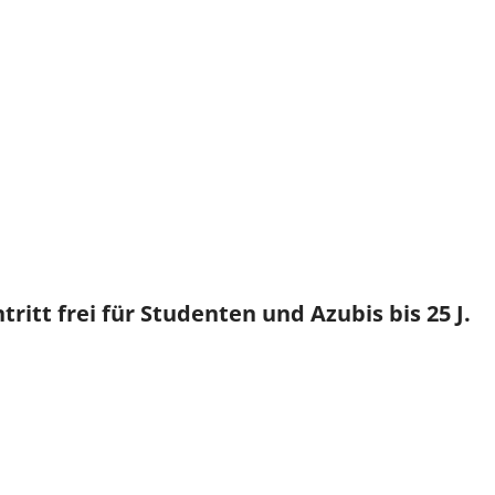
Vicky
SteffiTango
Tango y más
TANZerei
Tanzschule
e.V,
WILFEGO
ritt frei für Studenten und Azubis bis 25 J.