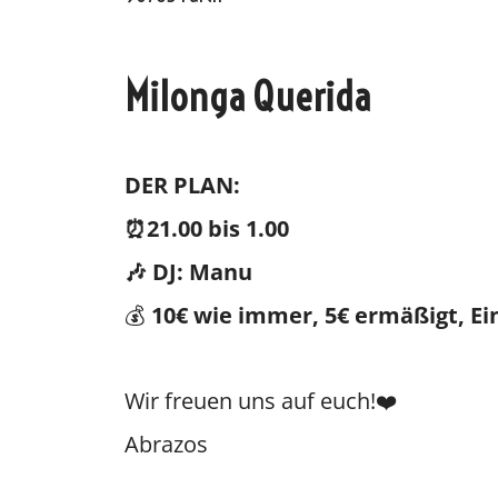
Milonga Querida
Oscar y 
DER PLAN:
⏰21.00
bis 1.00
🎶 DJ: Manu
💰
10€ wie immer, 5€ ermäßigt, Eint
Wir freuen uns auf euch!❤️
Abrazos