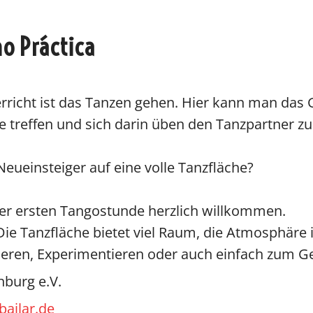
no Práctica
Vicky
SteffiTango
Tango y más
TANZerei
Tanzschule
e.V,
WILFEGO
richt ist das Tanzen gehen. Hier kann man das 
 treffen und sich darin üben den Tanzpartner z
eueinsteiger auf eine volle Tanzfläche?
ner ersten Tangostunde herzlich willkommen.
Die Tanzfläche bietet viel Raum, die Atmosphäre 
en, Experimentieren oder auch einfach zum Ge
nburg e.V.
ailar.de