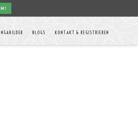
CH!
Navigation
ONGABILDER
BLOGS
KONTAKT & REGISTRIEREN
überspringen
n Jahres
Kontakt
Mitglieder Login
MTango
Mitglieder Registrieren
Anbieter-Events eintragen