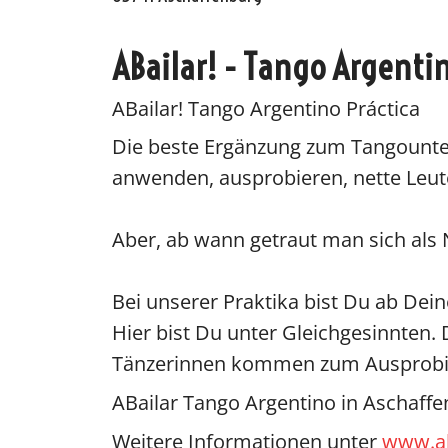
ABailar! - Tango Argenti
Oscar y 
ABailar! Tango Argentino Práctica
Die beste Ergänzung zum Tangounter
anwenden, ausprobieren, nette Leute
Aber, ab wann getraut man sich als N
Bei unserer Praktika bist Du ab Dei
Hier bist Du unter Gleichgesinnten. 
Tänzerinnen kommen zum Ausprobier
ABailar Tango Argentino in Aschaffe
Weitere Informationen unter
www.ab