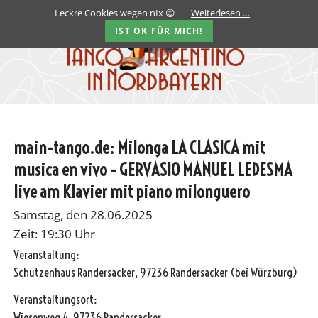
Leckre Cookies wegen nIx 😊
Weiterlesen …
IST OK FÜR MICH!
main-tango.de: Milonga LA CLASICA mit
musica en vivo - GERVASIO MANUEL LEDESMA
live am Klavier mit piano milonguero
Samstag, den 28.06.2025
Zeit: 19:30 Uhr
Veranstaltung:
Schützenhaus Randersacker, 97236 Randersacker (bei Würzburg)
Veranstaltungsort:
Wiesenweg 4, 97236 Randersacker