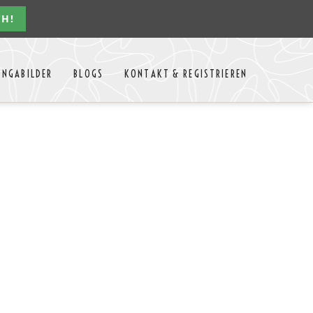
CH!
Navigation
ONGABILDER
BLOGS
KONTAKT & REGISTRIEREN
überspringen
n Jahres
Kontakt
Mitglieder Login
MTango
Mitglieder Registrieren
Anbieter-Events eintragen