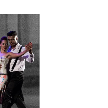
Vicky
SteffiTango
Tango y más
TANZerei
Tanzschule
e.V,
WILFEGO