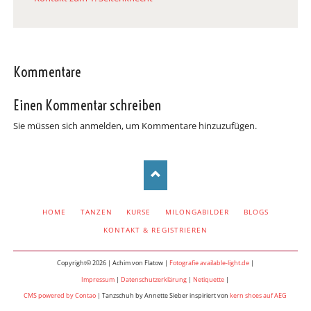
Kommentare
Einen Kommentar schreiben
Sie müssen sich anmelden, um Kommentare hinzuzufügen.
NAVIGATION
HOME
TANZEN
KURSE
MILONGABILDER
BLOGS
ÜBERSPRINGEN
KONTAKT & REGISTRIEREN
Copyright© 2026 | Achim von Flatow |
Fotografie available-light.de
|
Impressum
|
Datenschutzerklärung
|
Netiquette
|
CMS powered by Contao
| Tanzschuh by Annette Sieber inspiriert von
kern shoes auf AEG