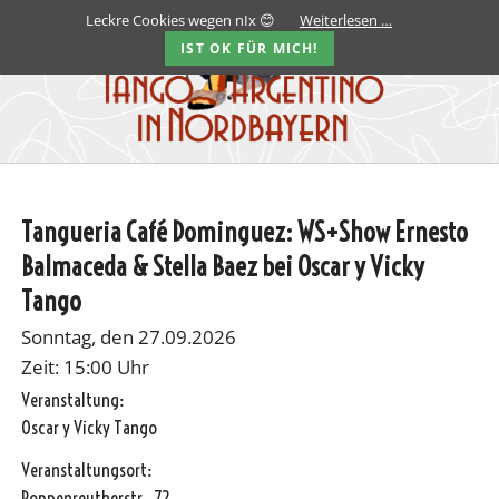
Leckre Cookies wegen nIx 😊
Weiterlesen …
IST OK FÜR MICH!
Tangueria Café Dominguez: WS+Show Ernesto
Balmaceda & Stella Baez bei Oscar y Vicky
Tango
Sonntag, den 27.09.2026
Zeit: 15:00 Uhr
Veranstaltung:
Oscar y Vicky Tango
Veranstaltungsort:
Poppenreutherstr , 72