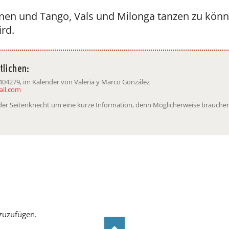
en und Tango, Vals und Milonga tanzen zu können
ird.
tlichen:
404279, im Kalender von Valeria y Marco González
il.com
t der Seitenknecht um eine kurze Information, denn Möglicherweise brauchen
zuzufügen.