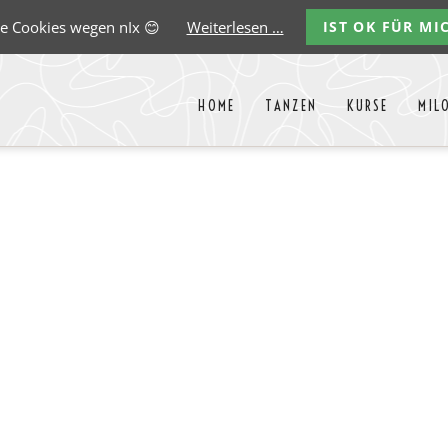
e Cookies wegen nIx 😊
Weiterlesen …
IST OK FÜR MI
HOME
TANZEN
KURSE
MIL
Liste aller Events des kommende
y
Carlos
Ernst
Gregorio
Marco
Paredes
Lehmann
Garido
González