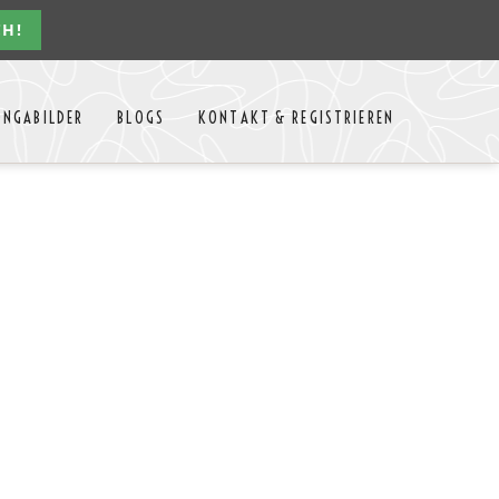
CH!
Navigation
ONGABILDER
BLOGS
KONTAKT & REGISTRIEREN
überspringen
n Jahres
Kontakt
Mitglieder Login
MTango
Mitglieder Registrieren
Anbieter-Events eintragen