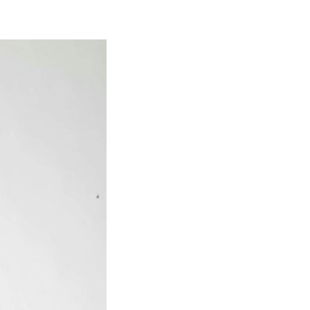
Vicky
SteffiTango
Tango y más
TANZerei
Tanzschule
e.V,
WILFEGO