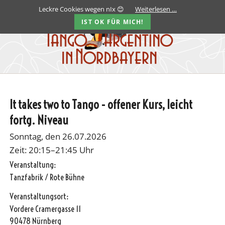
Leckre Cookies wegen nIx 😊
Weiterlesen …
IST OK FÜR MICH!
It takes two to Tango - offener Kurs, leicht
fortg. Niveau
Sonntag, den 26.07.2026
Zeit: 20:15–21:45 Uhr
Veranstaltung:
Tanzfabrik / Rote Bühne
Veranstaltungsort:
Vordere Cramergasse 11
90478 Nürnberg