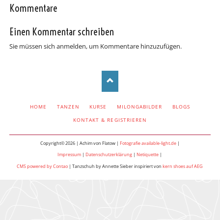
Kommentare
Einen Kommentar schreiben
Sie müssen sich anmelden, um Kommentare hinzuzufügen.
NAVIGATION
HOME
TANZEN
KURSE
MILONGABILDER
BLOGS
ÜBERSPRINGEN
KONTAKT & REGISTRIEREN
Copyright© 2026 | Achim von Flatow |
Fotografie available-light.de
|
Impressum
|
Datenschutzerklärung
|
Netiquette
|
CMS powered by Contao
| Tanzschuh by Annette Sieber inspiriert von
kern shoes auf AEG