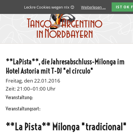
Leckre Cookies wegen nIx 😊
Weiterlesen …
IST OK 
**LaPista**, die Jahresabschluss-Milonga im
Hotel Astoria mit T-DJ "el circulo"
Freitag, den 22.01.2016
Zeit: 21:00–01:00 Uhr
Veranstaltung:
Veranstaltungsort:
**La Pista** Milonga "tradicional"