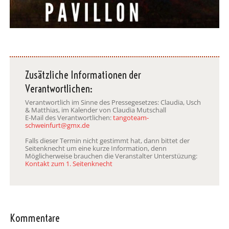
Zusätzliche Informationen der
Verantwortlichen:
Verantwortlich im Sinne des Pressegesetzes: Claudia, Usch
& Matthias, im Kalender von Claudia Mutschall
E-Mail des Verantwortlichen:
tangoteam-
schweinfurt@gmx.de
Falls dieser Termin nicht gestimmt hat, dann bittet der
Seitenknecht um eine kurze Information, denn
Möglicherweise brauchen die Veranstalter Unterstüzung:
Kontakt zum 1. Seitenknecht
Kommentare