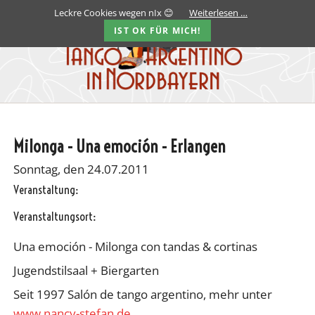
Leckre Cookies wegen nIx 😊
Weiterlesen …
IST OK FÜR MICH!
Milonga - Una emoción - Erlangen
Sonntag, den 24.07.2011
Veranstaltung:
Veranstaltungsort:
Una emoción - Milonga con tandas & cortinas
Jugendstilsaal + Biergarten
Seit 1997 Salón de tango argentino, mehr unter
www.nancy-stefan.de