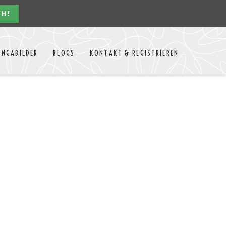
CH!
Navigation
ONGABILDER
BLOGS
KONTAKT & REGISTRIEREN
überspringen
n Jahres
Kontakt
Mitglieder Login
MTango
Mitglieder Registrieren
Anbieter-Events eintragen