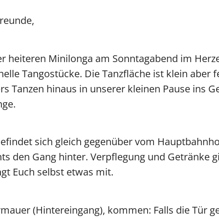
reunde,
Vicky
SteffiTango
Tango y más
TANZerei
Tanzschule
e.V,
WILFEGO
erer heiteren Minilonga am Sonntagabend im Her
elle Tangostücke. Die Tanzfläche ist klein aber 
ers Tanzen hinaus in unserer kleinen Pause ins
nge.
 befindet sich gleich gegenüber vom Hauptbahnho
hts den Gang hinter. Verpflegung und Getränke g
ngt Euch selbst etwas mit.
rmauer (Hintereingang), kommen: Falls die Tür ges