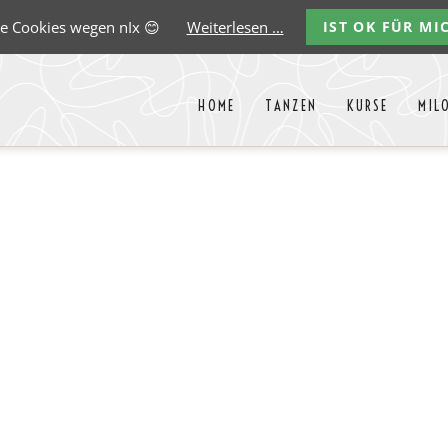
e Cookies wegen nIx 😊
Weiterlesen …
IST OK FÜR MI
HOME
TANZEN
KURSE
MIL
Liste aller Events des kommende
y
Carlos
Ernst
Gregorio
Marco
Paredes
Lehmann
Garido
González