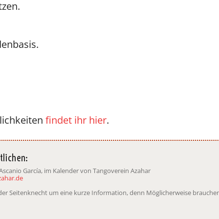
tzen.
denbasis.
lichkeiten
findet ihr hier
.
tlichen:
 Ascanio García, im Kalender von Tangoverein Azahar
zahar.de
t der Seitenknecht um eine kurze Information, denn Möglicherweise brauchen