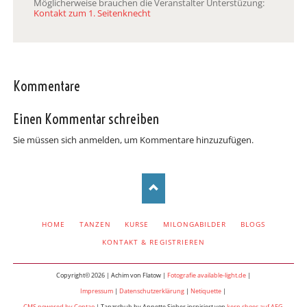
Möglicherweise brauchen die Veranstalter Unterstüzung:
Kontakt zum 1. Seitenknecht
Kommentare
Einen Kommentar schreiben
Sie müssen sich anmelden, um Kommentare hinzuzufügen.
NAVIGATION
HOME
TANZEN
KURSE
MILONGABILDER
BLOGS
ÜBERSPRINGEN
KONTAKT & REGISTRIEREN
Copyright© 2026 | Achim von Flatow |
Fotografie available-light.de
|
Impressum
|
Datenschutzerklärung
|
Netiquette
|
CMS powered by Contao
| Tanzschuh by Annette Sieber inspiriert von
kern shoes auf AEG