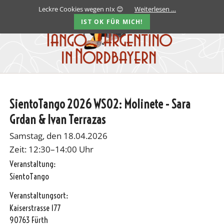
Leckre Cookies wegen nIx 😊
Weiterlesen …
IST OK FÜR MICH!
SientoTango 2026 WS02: Molinete - Sara
Grdan & Ivan Terrazas
Samstag, den 18.04.2026
Zeit: 12:30–14:00 Uhr
Veranstaltung:
SientoTango
Veranstaltungsort:
Kaiserstrasse 177
90763 Fürth